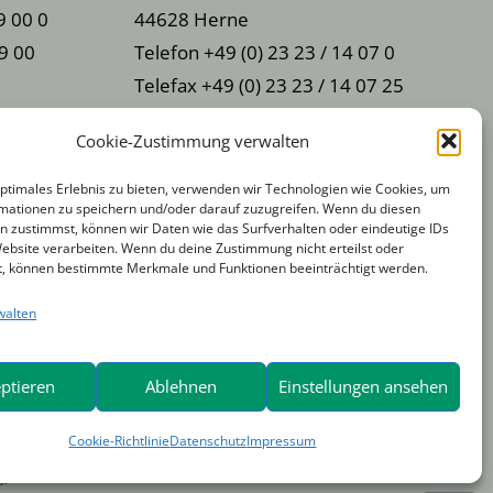
9 00 0
44628 Herne
79 00
Telefon +49 (0) 23 23 / 14 07 0
Telefax +49 (0) 23 23 / 14 07 25
info@kreitz-ostermann.com
Cookie-Zustimmung verwalten
WBI – Warner Bau- und
optimales Erlebnis zu bieten, verwenden wir Technologien wie Cookies, um
mationen zu speichern und/oder darauf zuzugreifen. Wenn du diesen
Industriemaschinen GmbH
n zustimmst, können wir Daten wie das Surfverhalten oder eindeutige IDs
Borsigstraße 20
Website verarbeiten. Wenn du deine Zustimmung nicht erteilst oder
t, können bestimmte Merkmale und Funktionen beeinträchtigt werden.
41541 Dormagen
 Gruppe
Telefon +49 (0) 21 33 / 28 48 70
walten
Telefax +49 (0) 21 33 / 28 48
766
ptieren
Ablehnen
Einstellungen ansehen
info@wbi-baumaschinen.de
Cookie-Richtlinie
Datenschutz
Impressum
Warner & Wedekind GmbH
g)