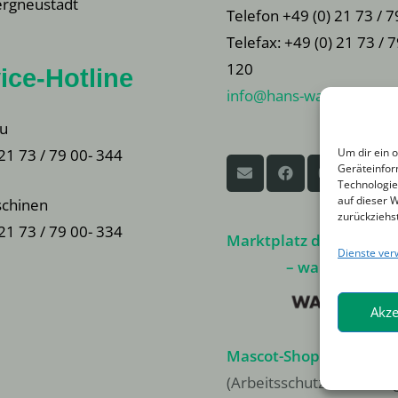
rgneustadt
Telefon +49 (0) 21 73 / 7
Telefax: +49 (0) 21 73 / 
120
ice-Hotline
info@hans-warner.de
u
Um dir ein 
 21 73 / 79 00- 344
Geräteinfor
Technologie
auf dieser 
chinen
zurückziehs
 21 73 / 79 00- 334
Marktplatz der Warner
Dienste ver
– walanco.de –
Akze
Mascot-Shop
(Arbeitsschutzbekleidun