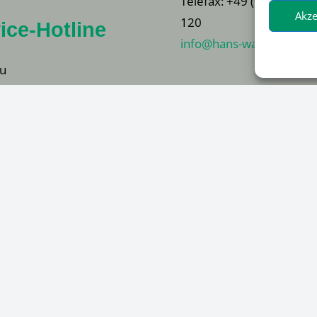
Telefax: +49 (0) 21 73 / 
Akze
120
ice-Hotline
info@hans-warner.de
u
 21 73 / 79 00- 344
chinen
 21 73 / 79 00- 334
Marktplatz der Warner
– walanco.de –
Mascot-Shop
(Arbeitsschutzbekleidun
Walanco Gebrauchte