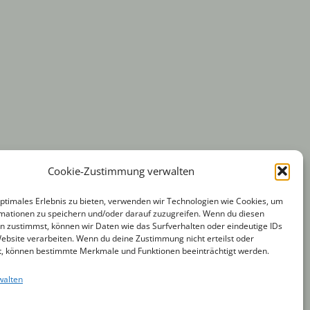
Cookie-Zustimmung verwalten
Partnerunternehmen
optimales Erlebnis zu bieten, verwenden wir Technologien wie Cookies, um
mationen zu speichern und/oder darauf zuzugreifen. Wenn du diesen
Anton Kreitz & W.H.
n zustimmst, können wir Daten wie das Surfverhalten oder eindeutige IDs
Website verarbeiten. Wenn du deine Zustimmung nicht erteilst oder
Ostermann GmbH
t, können bestimmte Merkmale und Funktionen beeinträchtigt werden.
Friedrich der Große 1
walten
9 00 0
44628 Herne