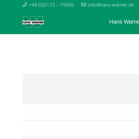
+49 (0)2173 – 79000
info@hans-warner.de
Hans Warne