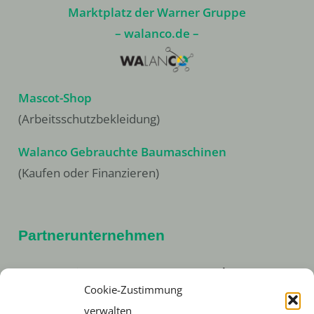
Marktplatz der Warner Gruppe
– walanco.de –
Mascot-Shop
(Arbeitsschutzbekleidung)
Walanco Gebrauchte Baumaschinen
(Kaufen oder Finanzieren)
Partnerunternehmen
Anton Kreitz & W.H. Ostermann GmbH
Cookie-Zustimmung
Friedrich der Große 1
verwalten