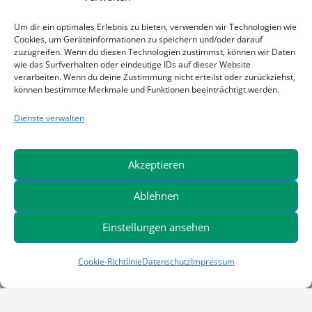
44628 Herne
Telefon +49 (0) 23 23 / 14 07 0
Um dir ein optimales Erlebnis zu bieten, verwenden wir Technologien wie
Cookies, um Geräteinformationen zu speichern und/oder darauf
Telefax +49 (0) 23 23 / 14 07 25
zuzugreifen. Wenn du diesen Technologien zustimmst, können wir Daten
info@kreitz-ostermann.com
wie das Surfverhalten oder eindeutige IDs auf dieser Website
verarbeiten. Wenn du deine Zustimmung nicht erteilst oder zurückziehst,
können bestimmte Merkmale und Funktionen beeinträchtigt werden.
WBI – Warner Bau- und Industriemaschinen
GmbH
Dienste verwalten
Borsigstraße 20
41541 Dormagen
Akzeptieren
Telefon +49 (0) 21 33 / 28 48 70
Ablehnen
Telefax +49 (0) 21 33 / 28 48 766
info@wbi-baumaschinen.de
Einstellungen ansehen
Warner & Wedekind GmbH
Cookie-Richtlinie
Datenschutz
Impressum
Auf den Pohläckern 20
31275 Lehrte