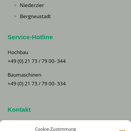
Niederzier
Bergneustadt
Service-Hotline
Hochbau
+49 (0) 21 73 / 79 00- 344
Baumaschinen
+49 (0) 21 73 / 79 00- 334
Kontakt
Hans Warner GmbH
Cookie-Zustimmung