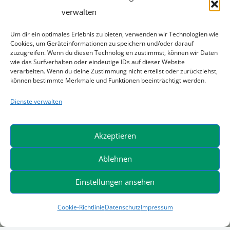
Raiffeisenstr. 12 – 14
verwalten
40764 Langenfeld
Telefon +49 (0) 21 73 / 79 00 0
Um dir ein optimales Erlebnis zu bieten, verwenden wir Technologien wie
Cookies, um Geräteinformationen zu speichern und/oder darauf
Telefax: +49 (0) 21 73 / 79 00 120
zuzugreifen. Wenn du diesen Technologien zustimmst, können wir Daten
wie das Surfverhalten oder eindeutige IDs auf dieser Website
info@hans-warner.de
verarbeiten. Wenn du deine Zustimmung nicht erteilst oder zurückziehst,
können bestimmte Merkmale und Funktionen beeinträchtigt werden.
Dienste verwalten
Akzeptieren
Marktplatz der Warner Gruppe
Ablehnen
– walanco.de –
Einstellungen ansehen
Mascot-Shop
Cookie-Richtlinie
Datenschutz
Impressum
(Arbeitsschutzbekleidung)