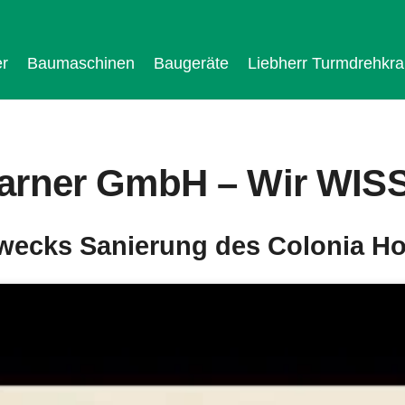
r
Baumaschinen
Baugeräte
Liebherr Turmdrehkr
arner GmbH – Wir WIS
wecks Sanierung des Colonia H