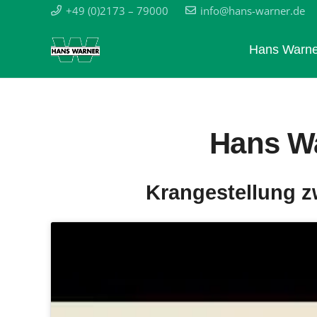
+49 (0)2173 – 79000
info@hans-warner.de
Hans Warne
Hans W
Krangestellung z