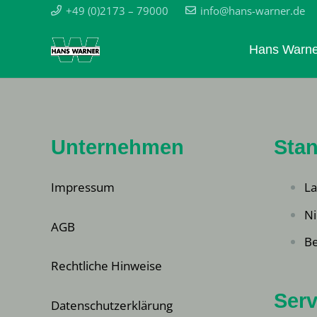
+49 (0)2173 – 79000
info@hans-warner.de
Hans Warne
Unternehmen
Stan
Impressum
La
Ni
AGB
Be
Rechtliche Hinweise
Serv
Datenschutzerklärung