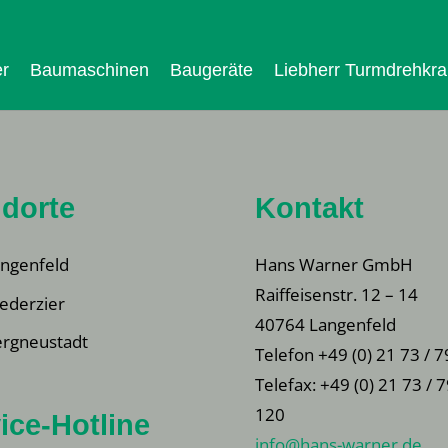
r
Baumaschinen
Baugeräte
Liebherr Turmdrehkr
dorte
Kontakt
ngenfeld
Hans Warner GmbH
Raiffeisenstr. 12 – 14
ederzier
40764 Langenfeld
rgneustadt
Telefon +49 (0) 21 73 / 7
Telefax: +49 (0) 21 73 / 
120
ice-Hotline
info@hans-warner.de