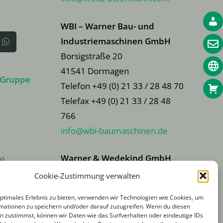
WBI – Warner Bau- und
Industriemaschinen GmbH
Borsigstraße 20
41541 Dormagen
 Gruppe
Telefon +49 (0) 21 33 / 28 48 70
Telefax +49 (0) 21 33 / 28 48
766
info@wbi-baumaschinen.de
Warner & Wedekind GmbH
g)
Auf den Pohläckern 20
Cookie-Zustimmung verwalten
31275 Lehrte
optimales Erlebnis zu bieten, verwenden wir Technologien wie Cookies, um
Telefon +49 51 32 / 50 455-0
mationen zu speichern und/oder darauf zuzugreifen. Wenn du diesen
n zustimmst, können wir Daten wie das Surfverhalten oder eindeutige IDs
)
Fax:
+49 51 32 / 50 455-29