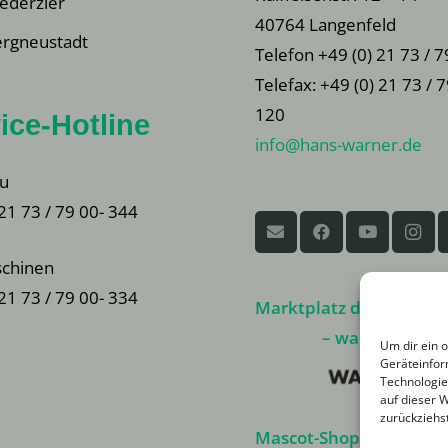
ederzier
40764 Langenfeld
rgneustadt
Telefon +49 (0) 21 73 / 7
Telefax: +49 (0) 21 73 / 
120
ice-Hotline
info@hans-warner.de
u
 21 73 / 79 00- 344
chinen
 21 73 / 79 00- 334
Marktplatz der Warner
– walanco.de –
Um dir ein 
Geräteinfor
Technologie
auf dieser 
zurückziehs
Mascot-Shop