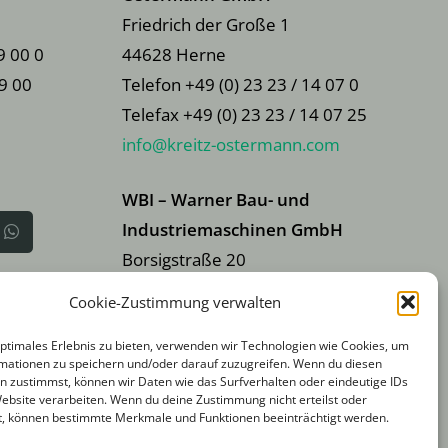
Friedrich der Große 1
9 00 0
44628 Herne
79 00
Telefon +49 (0) 23 23 / 14 07 0
Telefax +49 (0) 23 23 / 14 07 25
info@kreitz-ostermann.com
WBI – Warner Bau- und
Industriemaschinen GmbH
Borsigstraße 20
41541 Dormagen
Cookie-Zustimmung verwalten
 Gruppe
Telefon +49 (0) 21 33 / 28 48 70
optimales Erlebnis zu bieten, verwenden wir Technologien wie Cookies, um
Telefax +49 (0) 21 33 / 28 48
mationen zu speichern und/oder darauf zuzugreifen. Wenn du diesen
766
n zustimmst, können wir Daten wie das Surfverhalten oder eindeutige IDs
Website verarbeiten. Wenn du deine Zustimmung nicht erteilst oder
info@wbi-baumaschinen.de
t, können bestimmte Merkmale und Funktionen beeinträchtigt werden.