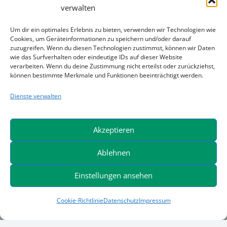
Friedrich der Große 1
verwalten
44628 Herne
Telefon +49 (0) 23 23 / 14 07 0
Um dir ein optimales Erlebnis zu bieten, verwenden wir Technologien wie
Cookies, um Geräteinformationen zu speichern und/oder darauf
Telefax +49 (0) 23 23 / 14 07 25
zuzugreifen. Wenn du diesen Technologien zustimmst, können wir Daten
wie das Surfverhalten oder eindeutige IDs auf dieser Website
info@kreitz-ostermann.com
verarbeiten. Wenn du deine Zustimmung nicht erteilst oder zurückziehst,
können bestimmte Merkmale und Funktionen beeinträchtigt werden.
WBI – Warner Bau- und Industriemaschinen
Dienste verwalten
GmbH
Borsigstraße 20
41541 Dormagen
Akzeptieren
Telefon +49 (0) 21 33 / 28 48 70
Ablehnen
Telefax +49 (0) 21 33 / 28 48 766
info@wbi-baumaschinen.de
Einstellungen ansehen
Warner & Wedekind GmbH
Cookie-Richtlinie
Datenschutz
Impressum
Auf den Pohläckern 20