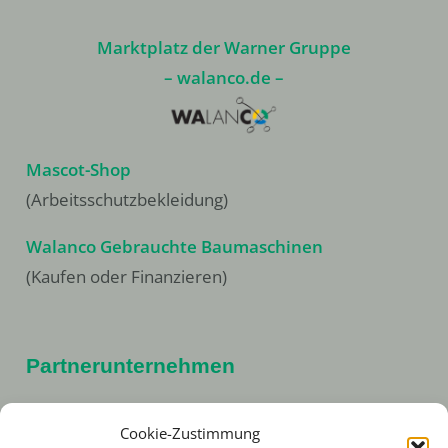
Marktplatz der Warner Gruppe
– walanco.de –
Mascot-Shop
(Arbeitsschutzbekleidung)
Walanco Gebrauchte Baumaschinen
(Kaufen oder Finanzieren)
Partnerunternehmen
Anton Kreitz & W.H. Ostermann GmbH
Cookie-Zustimmung