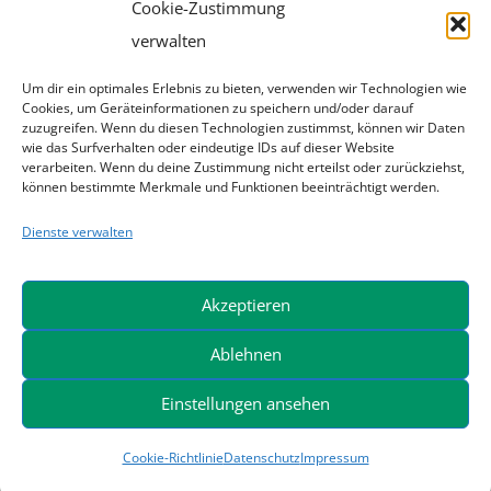
+49 (0) 21 73 / 79 00- 344
Cookie-Zustimmung
verwalten
Baumaschinen
+49 (0) 21 73 / 79 00- 334
Um dir ein optimales Erlebnis zu bieten, verwenden wir Technologien wie
Cookies, um Geräteinformationen zu speichern und/oder darauf
zuzugreifen. Wenn du diesen Technologien zustimmst, können wir Daten
wie das Surfverhalten oder eindeutige IDs auf dieser Website
verarbeiten. Wenn du deine Zustimmung nicht erteilst oder zurückziehst,
Kontakt
können bestimmte Merkmale und Funktionen beeinträchtigt werden.
Dienste verwalten
Hans Warner GmbH
Raiffeisenstr. 12 – 14
Akzeptieren
40764 Langenfeld
Telefon +49 (0) 21 73 / 79 00 0
Ablehnen
Telefax: +49 (0) 21 73 / 79 00 120
Einstellungen ansehen
info@hans-warner.de
Cookie-Richtlinie
Datenschutz
Impressum