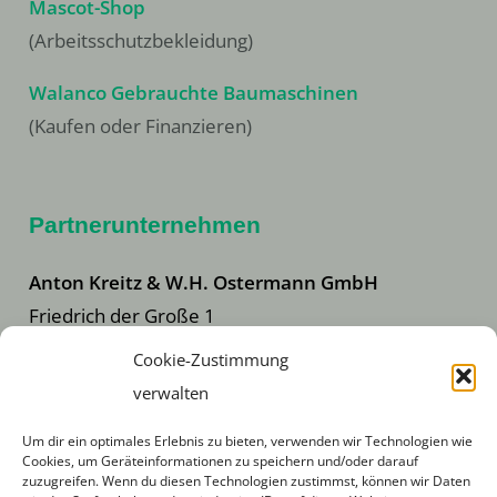
Mascot-Shop
(Arbeitsschutzbekleidung)
Walanco Gebrauchte Baumaschinen
(Kaufen oder Finanzieren)
Partnerunternehmen
Anton Kreitz & W.H. Ostermann GmbH
Friedrich der Große 1
44628 Herne
Cookie-Zustimmung
Telefon +49 (0) 23 23 / 14 07 0
verwalten
Telefax +49 (0) 23 23 / 14 07 25
Um dir ein optimales Erlebnis zu bieten, verwenden wir Technologien wie
info@kreitz-ostermann.com
Cookies, um Geräteinformationen zu speichern und/oder darauf
zuzugreifen. Wenn du diesen Technologien zustimmst, können wir Daten