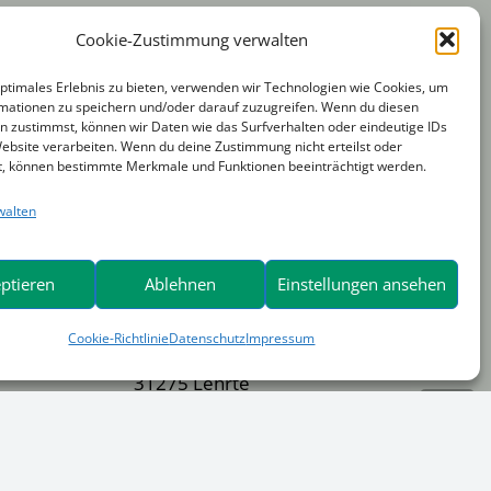
WBI – Warner Bau- und
Cookie-Zustimmung verwalten
Industriemaschinen GmbH
optimales Erlebnis zu bieten, verwenden wir Technologien wie Cookies, um
Borsigstraße 20
mationen zu speichern und/oder darauf zuzugreifen. Wenn du diesen
41541 Dormagen
n zustimmst, können wir Daten wie das Surfverhalten oder eindeutige IDs
 Gruppe
Website verarbeiten. Wenn du deine Zustimmung nicht erteilst oder
Telefon +49 (0) 21 33 / 28 48 70
t, können bestimmte Merkmale und Funktionen beeinträchtigt werden.
Telefax +49 (0) 21 33 / 28 48
walten
766
info@wbi-baumaschinen.de
ptieren
Ablehnen
Einstellungen ansehen
Warner & Wedekind GmbH
g)
Cookie-Richtlinie
Datenschutz
Impressum
Auf den Pohläckern 20
31275 Lehrte
Telefon +49 51 32 / 50 455-0
)
Fax:
+49 51 32 / 50 455-29
service@warner-wedekind.de