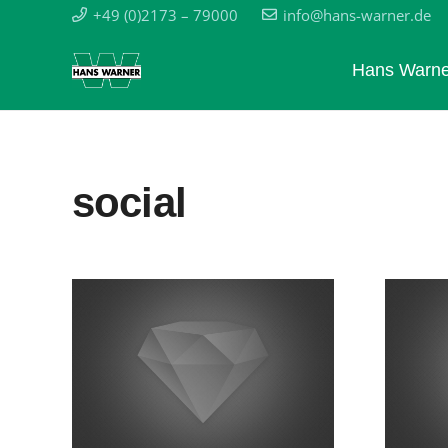
+49 (0)2173 – 79000
info@hans-warner.de
Hans Warne
social