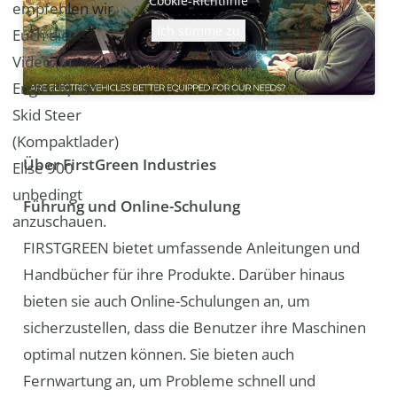
Cookie-Richtlinie
empfehlen wir
Ich stimme zu
Euch dieses
Video (in
Englisch) der
Skid Steer
(Kompaktlader)
Über FirstGreen Industries
Elise 900
unbedingt
Führung und Online-Schulung
anzuschauen.
FIRSTGREEN bietet umfassende Anleitungen und
Handbücher für ihre Produkte. Darüber hinaus
bieten sie auch Online-Schulungen an, um
sicherzustellen, dass die Benutzer ihre Maschinen
optimal nutzen können. Sie bieten auch
Fernwartung an, um Probleme schnell und