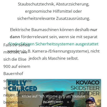
Staubschutztechnik, Absturzsicherung,
ergonomische Hilfsmittel oder
sicherheitsrelevante Zusatzausrüstung.
Elektrische Baumaschinen können deshalb
nur
dann
förderrelevant sein, wenn sie mit separat
förderfähigen Sicherheitssystemen ausgestattet
Falls ihr sehen
werden (z. B. Kamera-/Erkennungssysteme), nicht
möchtet, wie
jedoch als Maschine selbst.
sich die Elise
900 auf einem
Bauernhof
schlägt und wie
sehr sie die
neuen Besitzer
Klicke auf "Ich stimme zu", um Youtube
begeistert,
zu aktivieren