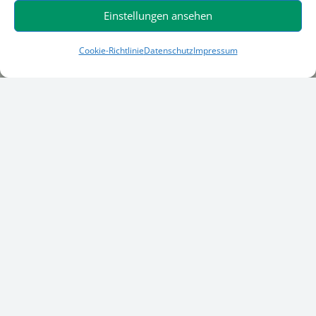
Barrierefreiheit
Einstellungen ansehen
Cookie-Richtlinie
Datenschutz
Impressum
Standorte
Langenfeld
Niederzier
Bergneustadt
Service-Hotline
Hochbau
+49 (0) 21 73 / 79 00- 344
Baumaschinen